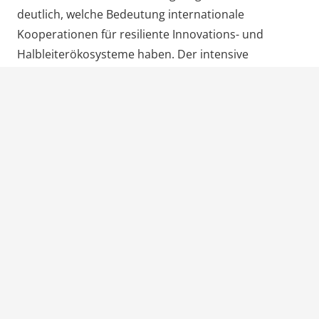
deutlich, welche Bedeutung internationale
Kooperationen für resiliente Innovations- und
Halbleiterökosysteme haben. Der intensive
Austausch am Stand, das große Interesse aus Politik
und Wirtschaft sowie die Gespräche mit
internationalen Gästen machten deutlich: Die
Zukunft vertrauenswürdiger Medizintechnik entsteht
gemeinsam.